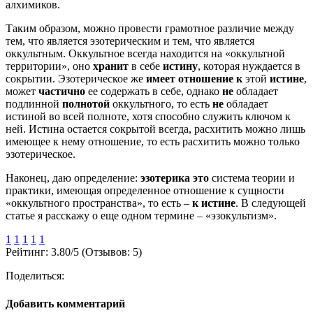
алхимиков.
Таким образом, можно провести грамотное различие между
тем, что является эзотерическим и тем, что является
оккультным. Оккультное всегда находится на «оккультной
территории», оно
хранит
в себе
истину
, которая нуждается в
сокрытии. Эзотерическое же
имеет отношение к
этой
истине
,
может
частично
ее содержать в себе, однако
не
обладает
подлинной
полнотой
оккультного, то есть
не
обладает
истиной во всей полноте, хотя способно служить ключом к
ней. Истина остается сокрытой всегда, расхитить можно лишь
имеющее к нему отношение, то есть расхитить можно только
эзотерическое.
Наконец, даю определение:
эзотерика это
система теории и
практики, имеющая определенное отношение к сущности
«оккультного пространства», то есть –
к истине
. В следующей
статье я расскажу о еще одном термине – «эзокультизм».
1
1
1
1
1
Рейтинг:
3.80
/
5
(Отзывов:
5
)
Поделиться:
Добавить комментарий