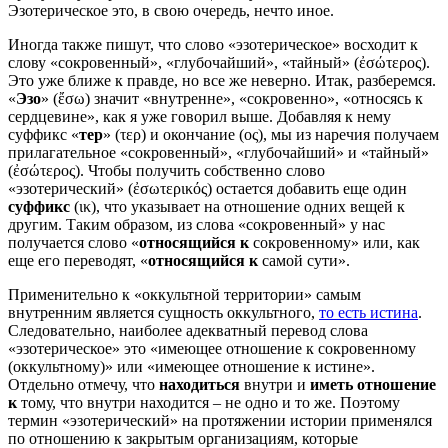
Эзотерическое это, в свою очередь, нечто иное.
Иногда также пишут, что слово «эзотерическое» восходит к
слову «сокровенный», «глубочайший», «тайный» (ἐσώτερος).
Это уже ближе к правде, но все же неверно. Итак, разберемся.
«
Эзо
» (ἔσω) значит «внутренне», «сокровенно», «относясь к
сердцевине», как я уже говорил выше. Добавляя к нему
суффикс «
тер
» (τερ) и окончание (oς), мы из наречия получаем
прилагательное «сокровенный», «глубочайший» и «тайный»
(ἐσώτερος). Чтобы получить собственно слово
«эзотерический» (ἐσωτερικός) остается добавить еще один
суффикс
(ικ), что указывает на отношение одних вещей к
другим. Таким образом, из слова «сокровенный» у нас
получается слово «
относящийся к
сокровенному» или, как
еще его переводят, «
относящийся к
самой сути».
Применительно к «оккультной территории» самым
внутренним является сущность оккультного,
то есть истина
.
Следовательно, наиболее адекватный перевод слова
«эзотерическое» это «имеющее отношение к сокровенному
(оккультному)» или «имеющее отношение к истине».
Отдельно отмечу, что
находиться
внутри и
иметь отношение
к
тому, что внутри находится – не одно и то же. Поэтому
термин «эзотерический» на протяжении истории применялся
по отношению к закрытым организациям, которые