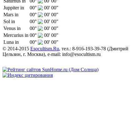
Saturnus in
00°
00' 00"
Juppiter in
00°
00' 00"
Mars in
00°
00' 00"
Sol in
00°
00' 00"
Venus in
00°
00' 00"
Mercurius in
00°
00' 00"
Luna in
00°
00' 00"
© 2014-2015
Esocultism.Ru
, тел.:
8-916-193-39-78
(
Дмитрий
Цельзин
,
г. Москва
), e-mail:
info@esocultism.ru