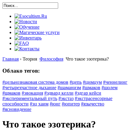
Главная
›
Теория
Философия
Что такое эзотерика?
Облако тегов:
#цельнознаковая система домов
#цепь
#цимцум
#ченнелинг
#четырехчастное дыхание
#шаманизм
#шмаков
#шолем
#щмаков
#эвокация
#эдвард келли
#эдгар кейси
#экспериментальный путь
#экстаз
#экстрасенсорные
способности
#эц хаим
#юнг
#юпитер
#язычество
#ясновидение
Что такое эзотерика?