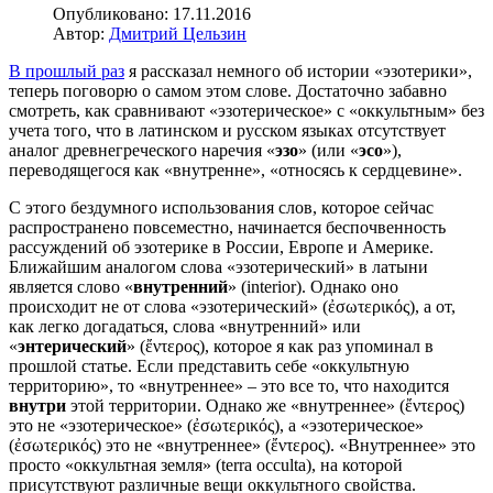
Опубликовано: 17.11.2016
Автор:
Дмитрий Цельзин
В прошлый раз
я рассказал немного об истории «эзотерики»,
теперь поговорю о самом этом слове. Достаточно забавно
смотреть, как сравнивают «эзотерическое» с «оккультным» без
учета того, что в латинском и русском языках отсутствует
аналог древнегреческого наречия «
эзо
» (или «
эсо
»),
переводящегося как «внутренне», «относясь к сердцевине».
С этого бездумного использования слов, которое сейчас
распространено повсеместно, начинается беспочвенность
рассуждений об эзотерике в России, Европе и Америке.
Ближайшим аналогом слова «эзотерический» в латыни
является слово «
внутренний
» (interior). Однако оно
происходит не от слова «эзотерический» (ἐσωτερικός), а от,
как легко догадаться, слова «внутренний» или
«
энтерический
» (ἔντερος), которое я как раз упоминал в
прошлой статье. Если представить себе «оккультную
территорию», то «внутреннее» – это все то, что находится
внутри
этой территории. Однако же «внутреннее» (ἔντερος)
это не «эзотерическое» (ἐσωτερικός), а «эзотерическое»
(ἐσωτερικός) это не «внутреннее» (ἔντερος). «Внутреннее» это
просто «оккультная земля» (terra occulta), на которой
присутствуют различные вещи оккультного свойства.