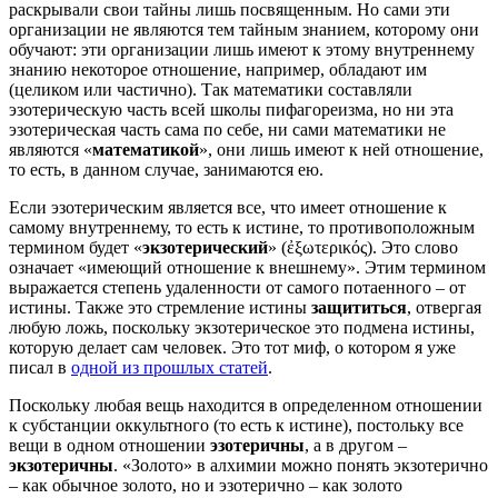
раскрывали свои тайны лишь посвященным. Но сами эти
организации не являются тем тайным знанием, которому они
обучают: эти организации лишь имеют к этому внутреннему
знанию некоторое отношение, например, обладают им
(целиком или частично). Так математики составляли
эзотерическую часть всей школы пифагореизма, но ни эта
эзотерическая часть сама по себе, ни сами математики не
являются «
математикой
», они лишь имеют к ней отношение,
то есть, в данном случае, занимаются ею.
Если эзотерическим является все, что имеет отношение к
самому внутреннему, то есть к истине, то противоположным
термином будет «
экзотерический
» (ἐξωτερικός). Это слово
означает «имеющий отношение к внешнему». Этим термином
выражается степень удаленности от самого потаенного – от
истины. Также это стремление истины
защититься
, отвергая
любую ложь, поскольку экзотерическое это подмена истины,
которую делает сам человек. Это тот миф, о котором я уже
писал в
одной из прошлых статей
.
Поскольку любая вещь находится в определенном отношении
к субстанции оккультного (то есть к истине), постольку все
вещи в одном отношении
эзотеричны
, а в другом –
экзотеричны
. «Золото» в алхимии можно понять экзотерично
– как обычное золото, но и эзотерично – как золото