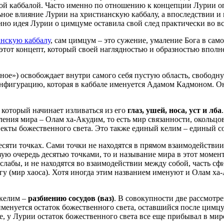
кой каббалой. Часто именно по отношению к концепции Лурии оп
ьное влияние Лурии на христианскую каббалу, а впоследствии и
енно идея Лурии о цимцуме оставила свой след практически во в
анскую каббалу
, сам цимцум – это сужение, умаление Бога в само
 этот концепт, который своей наглядностью и образностью вполн
чное») освобождает внутри самого себя пустую область, свободн
 конфигурацию, которая в каббале именуется Адамом Кадмоном. 
 который начинает изливаться из его
глаз, ушей, носа, уст и лба
ления мира – Олам ха-Акудим, то есть мир связанности, окольцо
пекты божественного света. Это также единый келим – единый со
десяти точках. Сами точки не находятся в прямом взаимодействии
вую очередь десятью точками, то и называние мира в этот момен
ы слабы, и не находятся во взаимодействии между собой, часть сф
гу (мир хаоса). Хотя иногда этим названием именуют и Олам ха
-келим –
разбиению сосудов (ваз)
. В совокупности две рассмотр
к именуется остаток божественного света, оставшийся после цимц
е, у Лурии остаток божественного света все еще прибывал в мир