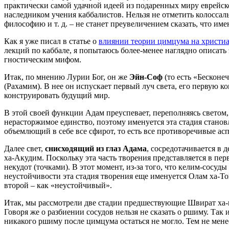
практически самой удачной идеей из подаренных миру еврейс
наследником учения каббалистов. Нельзя не отметить колоссал
философию и т. д. – не станет преувеличением сказать, что им
Как я уже писал в статье о
влиянии теории цимцума на христи
лекций по каббале, я попытаюсь более-менее наглядно описать
гностическим мифом.
Итак, по мнению Лурии Бог, он же
Эйн-Соф
(то есть «Бесконе
(Рахамим). В нее он испускает первый луч света, его первую
конструировать будущий мир.
В этой своей функции Адам преуспевает, переполняясь светом,
нерасторжимое единство, поэтому именуется эта стадия станов
объемлющий в себе все сфирот, то есть все противоречивые ас
Далее свет,
снисходящий из глаз Адама
, сосредотачивается в 
ха-Акудим. Поскольку эта часть творения представляется в пер
некудот (точками). В этот момент, из-за того, что келим-сосуд
неустойчивости эта стадия творения еще именуется Олам ха-То
второй – как «неустойчивый».
Итак, мы рассмотрели две стадии предшествующие Швират ха
Говоря же о разбиении сосудов нельзя не сказать о ршиму. Та
никакого ршиму после цимцума остаться не могло. Тем не мене