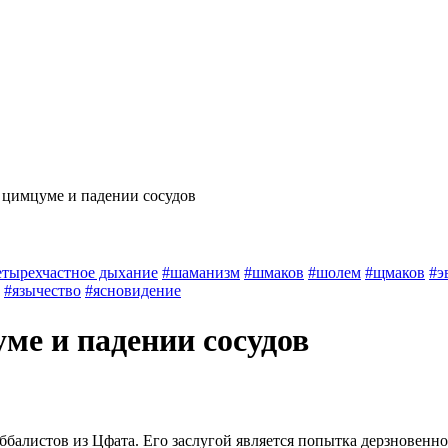
 цимцуме и падении сосудов
етырехчастное дыхание
#шаманизм
#шмаков
#шолем
#щмаков
#э
#язычество
#ясновидение
ме и падении сосудов
ббалистов из Цфата. Его заслугой является попытка дерзновенно