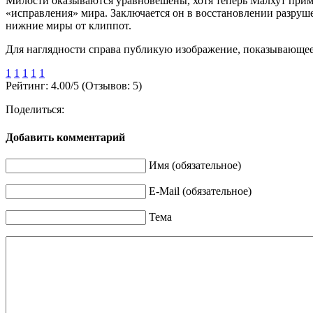
Милости оказываются уравновешены, хотя теперь Малхут примы
«исправления» мира. Заключается он в восстановлении разруше
нижние миры от клиппот.
Для наглядности справа публикую изображение, показывающее 
1
1
1
1
1
Рейтинг:
4.00
/
5
(Отзывов:
5
)
Поделиться:
Добавить комментарий
Имя (обязательное)
E-Mail (обязательное)
Тема