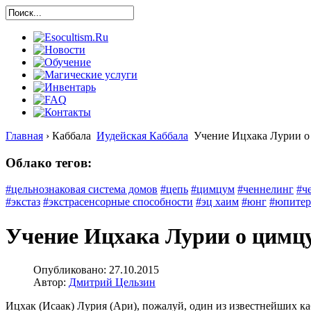
Главная
›
Каббала
Иудейская Каббала
Учение Ицхака Лурии о
Облако тегов:
#цельнознаковая система домов
#цепь
#цимцум
#ченнелинг
#ч
#экстаз
#экстрасенсорные способности
#эц хаим
#юнг
#юпитер
Учение Ицхака Лурии о цимцу
Опубликовано: 27.10.2015
Автор:
Дмитрий Цельзин
Ицхак (Исаак) Лурия (Ари), пожалуй, один из известнейших ка