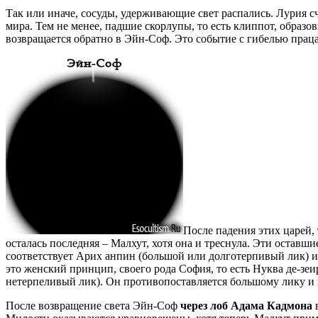
Так или иначе, сосуды, удерживающие свет распались. Лурия с
мира. Тем не менее, падшие скорлупы, то есть клиппот, образо
возвращается обратно в Эйн-Соф. Это событие с гибелью праца
После падения этих царей, 
осталась последняя – Малхут, хотя она и треснула. Эти оставш
соответствует Арих анпин (большой или долготерпивый лик) или
это женский принцип, своего рода София, то есть Нуква де-зе
нетерпеливый лик). Он противопоставляется большому лику и
После возвращение света Эйн-Соф
через лоб Адама Кадмона
в