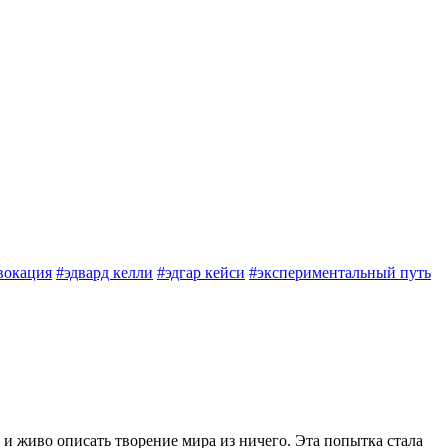
вокация
#эдвард келли
#эдгар кейси
#экспериментальный путь
 и живо описать творение мира из ничего. Эта попытка стала