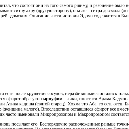
читал, что состоят они из того самого ршиму, и разбиение было
вывают ситру ахру (другую сторону), она же – ситра де-смола (л
рей эдомских. Описание части истории Эдома содержится в Быт.
то есть после крушения сосудов, неразбившимися остались тольк
иеся сфирот образуют
парцуфим
– лики, ипостаси Адама Кадмона
 Атика кадиша (святой старец). Хохма это Аба, то есть отец. Б
ир (женщина малого). Впоследствии оставшиеся сфирот все вмест
 их часто именовали Микропрозопом и Макропрозопом соответс
новь посылает его. Беспорядочно расположенные раньше точки