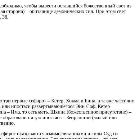
 необходимо, чтобы вывести оставшийся божественный свет из
евая сторона) – обиталище демонических сил. При этом свет
 36.
о три первые сефирот – Кетер, Хокма и Бина, а также частично
 или ипостаси развертывающегося Эйн-Соф. Кетер
ина – Има, то есть мать. Шхина (божественное присутствие) –
е образовали пятую ипостась – Зеир анпин (малый или
твенно.
-сфирот оказываются взаимосвязанными и силы Суда и