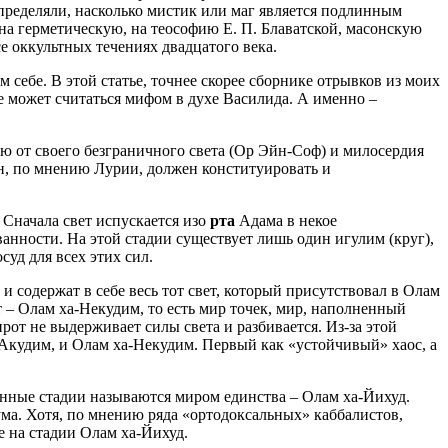
ределяли, насколько мистик или маг является подлинным
 на герметическую, на теософию Е. П. Блаватской, масонскую
се оккультных течениях двадцатого века.
м себе. В этой статье, точнее скорее сборнике отрывков из моих
е может считаться мифом в духе Василида. А именно –
ую от своего безграничного света (Ор Эйн-Соф) и милосердия
Он, по мнению Лурии, должен конституировать и
. Сначала свет испускается изо
рта
Адама в некое
ванности. На этой стадии существует лишь один игулим (круг),
суд для всех этих сил.
 и содержат в себе весь тот свет, который присутствовал в Олам
т – Олам ха-Некудим, то есть мир точек, мир, наполненный
ирот не выдерживает силы света и разбивается. Из-за этой
-Акудим, и Олам ха-Некудим. Первый как «устойчивый» хаос, а
енные стадии называются миром единства – Олам ха-Йихуд.
ума. Хотя, по мнению ряда «ортодоксальных» каббалистов,
е на стадии Олам ха-Йихуд.