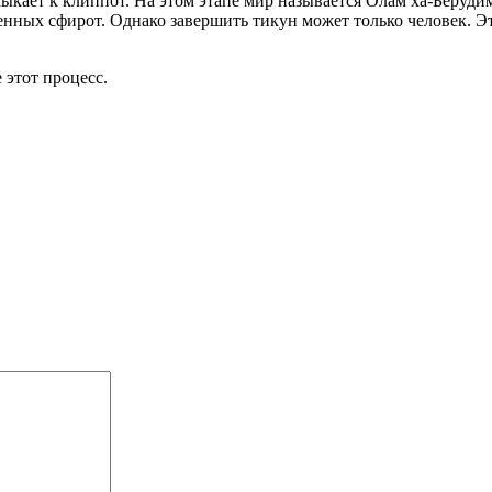
кает к клиппот. На этом этапе мир называется Олам ха-Берудим
нных сфирот. Однако завершить тикун может только человек. Эт
этот процесс.