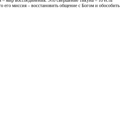
 – мир воссоединения. Это свершение тикуна – то есть
о его миссия – восстановить общение с Богом и обособить