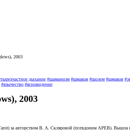
adows), 2003
етырехчастное дыхание
#шаманизм
#шмаков
#шолем
#щмаков
#э
#язычество
#ясновидение
ws), 2003
Tarot) за авторством В. А. Скляровой (псевдоним АРЕВ). Вышла 