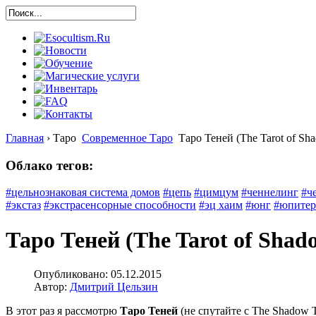
Главная
›
Таро
Современное Таро
Таро Теней (The Tarot of Sh
Облако тегов:
#цельнознаковая система домов
#цепь
#цимцум
#ченнелинг
#ч
#экстаз
#экстрасенсорные способности
#эц хаим
#юнг
#юпитер
Таро Теней (The Tarot of Shado
Опубликовано: 05.12.2015
Автор:
Дмитрий Цельзин
В этот раз я рассмотрю
Таро Теней
(не спутайте с The Shadow 