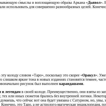
раскрывающую смыслы и воплощающую образы Аркана «
Дьявол
». 
стали использовать для совершенно разнообразных целей. Конечно
эту колоду словом «Таро», поскольку это скорее «
Оракул
». Уже
то слишком яркие тона в новых изданиях становятся темнее, час
 первоначально рисунок был выполнен
карандашами
.
 и легендам
в своей колоде. Преимущественно, они взяты из зап
т, тех или иных сюжетов брались без внутренней логики. Некото
умаешь, что сейчас вот она будет увязана с Сатурном, но, увы,
 Конечно, это Таро, а не астролого-магическая энциклопедия, по