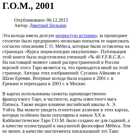
Г.О.М., 2001
Опубликовано: 06.12.2015
Автор:
Дмитрий Цельзин
Эта колода имела долгую
непростую историю
, за прошедшее
столетие было предпринято несколько попыток ее нарисовать
согласно описаниям Г. О. Мёбеса, которые были оставлены на
страницах «Курса энциклопедии оккультизма». Публикация
этой книги была подготовлена ученицей «№ 40 F.F.R.C.R.».
На настоящий момент самой распространенной в России
версией этого Таро является та, что приводится мной на этой
странице. Авторы этих изображений: Сусанна Айвазян и
Шаэн Еремян. Впервые колода была издана в 2001 г. в
Ереване и переиздана в 2003 г. в Москве.
В картах использованы сюжеты преимущественно
французского Таро, в частности, карты известного мага
Папюса. Также видно влияние английской школы А. Э.
Уэйта. Вы можете увидеть египетские аллюзии в этих картах,
которые особенно были популярны в начале XX в.
Каббалистическое Таро Г.О.М. было создано не для гаданий, а
в качестве иллюстраций к оккультной философии Мёбеса. Тем
не менее, в качестве инструмента предсказаний это Таро