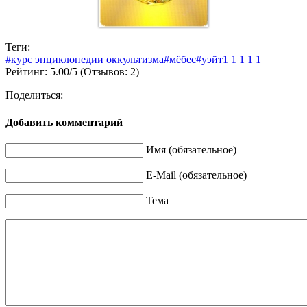
Теги:
#курс энциклопедии оккультизма
#мёбес
#уэйт
1
1
1
1
1
Рейтинг:
5.00
/
5
(Отзывов:
2
)
Поделиться:
Добавить комментарий
Имя (обязательное)
E-Mail (обязательное)
Тема