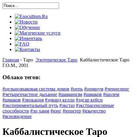
Главная
›
Таро
Эзотерическое Таро
Каббалистическое Таро
Г.О.М., 2001
Облако тегов:
#цельнознаковая система домов
#цепь
#цимцум
#ченнелинг
#четырехчастное дыхание
#шаманизм
#шмаков
#шолем
#щмаков
#эвокация
#эдвард келли
#эдгар кейси
#экспериментальный путь
#экстаз
#экстрасенсорные
способности
#эц хаим
#юнг
#юпитер
#язычество
#ясновидение
Каббалистическое Таро