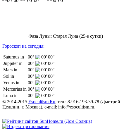
00' 00"
00' 00"
00' 00"
Фаза Луны: Старая Луна (25-е сутки)
Гороскоп на сегодня:
Saturnus in
00°
00' 00"
Juppiter in
00°
00' 00"
Mars in
00°
00' 00"
Sol in
00°
00' 00"
Venus in
00°
00' 00"
Mercurius in
00°
00' 00"
Luna in
00°
00' 00"
© 2014-2015
Esocultism.Ru
, тел.:
8-916-193-39-78
(
Дмитрий
Цельзин
,
г. Москва
), e-mail:
info@esocultism.ru