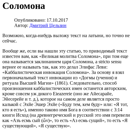
Соломона
Опубликовано: 17.10.2017
Автор:
Дмитрий Цельзин
Возможно, когда-нибудь выложу текст на латыни, но точно не
сейчас.
Вообще же, если вы нашли эту статью, то приводимый текст
известен вам, как «Великая молитва Соломона», при том еще
она называется заклинанием царя Соломона, а stricto sensu
вернее ее называть так, как это делал Элифас Леви:
«Каббалистическая инвокация Соломона». За основу я взял
первоначальный текст инвокации из «Догмы (учения) и
ритуала Высшей Магии» (1861). Следовательно, способ
произношения каббалистических имен останется авторским,
кроме совсем уж дикого Eieazereie (оно же Айесарайе,
Эйесерейе и т. д.), которое на самом деле является просто
калькой с Эхйе Эшер Эхйе («Буду тем, кем буду» или: «Я тот,
кто я есть»), именно таково имя Бога в соответствии с 3:14
книги Исход (на древнегреческий и русский это имя перевели
как «Азъ есмь сый (ὤν)», то есть «Аз есмь сущий», то есть «Я
существующий», «Я существую».