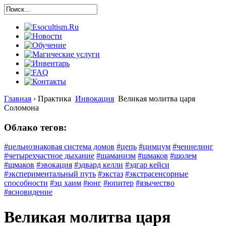
Главная
›
Практика
Инвокация
Великая молитва царя
Соломона
Облако тегов:
#цельнознаковая система домов
#цепь
#цимцум
#ченнелинг
#четырехчастное дыхание
#шаманизм
#шмаков
#шолем
#щмаков
#эвокация
#эдвард келли
#эдгар кейси
#экспериментальный путь
#экстаз
#экстрасенсорные
способности
#эц хаим
#юнг
#юпитер
#язычество
#ясновидение
Великая молитва царя