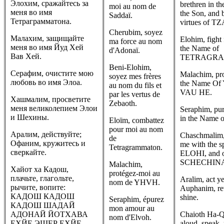
Элохим, сражайтесь за
brethren in t
moi au nom de
меня во имя
the Son, and 
Saddaï.
Тетраграмматона.
virtues of 
Cherubim, soyez
Малахим, защищайте
Elohim, fight 
ma force au nom
меня во имя Йуд Хей
the Name of
d'Adonaï.
Вав Хей.
TETRAGRA
Beni-Elohim,
Серафим, очистите мою
Malachim, pro
soyez mes frères
любовь во имя Элоа.
the Name O
au nom du fils et
VAU HE.
par les vertus de
Хашмалим, просветите
Zebaoth.
меня великолепием Элои
Seraphim, pur
и Шехины.
in the Name
Eloïm, combattez
pour moi au nom
Аралим, действуйте;
Chaschmalim,
de
Офаним, кружитесь и
me with the s
Tetragrammaton.
сверкайте.
ELOHI, and 
SCHECHIN
Malachim,
Хайот ха Кадош,
protégez-moi au
плачьте, глагольте,
Aralim, act ye
nom de YHVH.
рычите, вопите:
Auphanim, re
КАДОШ КАДОШ
shine.
Seraphim, épurez
КАДОШ ШАДАЙ
mon amour au
АДОНАЙ ЙОТХАВА
Chaioth Ha-Q
nom d'Elvoh.
ЕХЙЕ ЭШЕР ЕХЙЕ.
aloud, speak, 