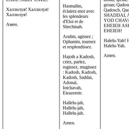
groan; Qados
Hasmalim,
Халлилуя! Халлилуя!
Qadosch, Qad
éclairez-moi avec
Халлилуя!
SHADDAI, 
les splendeurs
YOD CHAV
d'Eloi et de
Амен.
EHEIEH AS
Shechinah.
EHEIEH!
Aralim, agissez ;
Halelu-Yah! 
Ophanim, tournez
Halelu-Yah.
et resplendissez.
Amen.
Hajoth a Kadosh,
criez, parlez,
rugissez, mugissez
: Kadosh, Kadosh,
Kadosh, Saddai,
Adonaï,
Iotchavah,
Eieazereie.
Hallelu-jah,
Hallelu-jah,
Hallelu-jah.
Amen.