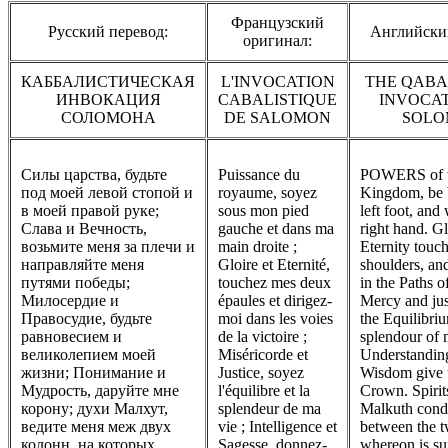
Французский
Русский перевод:
Английски
оригинал:
КАББАЛИСТИЧЕСКАЯ
L'INVOCATION
THE QABA
ИНВОКАЦИЯ
CABALISTIQUE
INVOCAT
СОЛОМОНА
DE SALOMON
SOLO
Силы царства, будьте
Puissance du
POWERS of 
под моей левой стопой и
royaume, soyez
Kingdom, be 
в моей правой руке;
sous mon pied
left foot, and
Слава и Вечность,
gauche et dans ma
right hand. G
возьмите меня за плечи и
main droite ;
Eternity touc
направляйте меня
Gloire et Eternité,
shoulders, an
путями победы;
touchez mes deux
in the Paths o
Милосердие и
épaules et dirigez-
Mercy and jus
Правосудие, будьте
moi dans les voies
the Equilibri
равновесием и
de la victoire ;
splendour of m
великолепием моей
Miséricorde et
Understandin
жизни; Понимание и
Justice, soyez
Wisdom give 
Мудрость, даруйте мне
l'équilibre et la
Crown. Spirit
корону; духи Малхут,
splendeur de ma
Malkuth cond
ведите меня меж двух
vie ; Intelligence et
between the 
колонн, на которых
Sagesse, donnez-
whereon is su