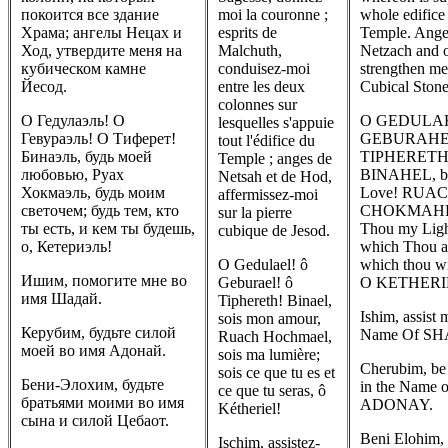
покоится все здание
moi la couronne ;
whole edifice 
Храма; ангелы Нецах и
esprits de
Temple. Ange
Ход, утвердите меня на
Malchuth,
Netzach and 
кубическом камне
conduisez-moi
strengthen me
Йесод.
entre les deux
Cubical Stone
colonnes sur
О Гедулаэль! О
O GEDULA
lesquelles s'appuie
Гевураэль! О Тиферет!
GEBURAHE
tout l'édifice du
Бинаэль, будь моей
TIPHERETH
Temple ; anges de
любовью, Руах
BINAHEL, b
Netsah et de Hod,
Хокмаэль, будь моим
Love! RUA
affermissez-moi
светочем; будь тем, кто
CHOKMAHE
sur la pierre
ты есть, и кем ты будешь,
Thou my Ligh
cubique de Jesod.
о, Кетериэль!
which Thou ar
O Gedulael! ô
which thou wil
Ишим, помогите мне во
Geburael! ô
O KETHERI
имя Шадай.
Tiphereth! Binael,
Ishim, assist 
sois mon amour,
Керубим, будьте силой
Name Of S
Ruach Hochmael,
моей во имя Адонай.
sois ma lumière;
Cherubim, be
sois ce que tu es et
Бени-Элохим, будьте
in the Name o
ce que tu seras, ô
братьями моими во имя
ADONAY.
Kétheriel!
сына и силой Цебаот.
Beni Elohim,
Ischim, assistez-