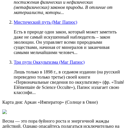
постижения физических и нефизических
(метафизических) законов природы. В отличие от
материалиста, которы...
Мистический путь (Маг Папюс)
Есть в природе один закон, который может заметить
даже не самый искушенный наблюдатель – закон
эволюции. Он управляет всеми природными
существами, начиная от минералов и заканчивая
самыми мельчайшими человеч...
Три пути Оккультизма (Маг Папюс)
Лишь только в 1898 г., в седьмом издании (на русский
переведено только третье) своей книги
«Первоначальные сведения по оккультизму» (фр. «Traité
Elémentaire de Science Occulte»), Папюс излагает свою
классифи...
Карта дня: Аркан «Император» (Солнце в Овне)
Весна — это пора буйного роста и энергичной жажды
действий. Однако опасайтесь полагаться исключительно на