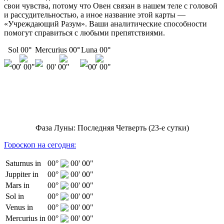
свои чувства, потому что Овен связан в нашем теле с головой
и рассудительностью, а иное название этой карты —
«Учреждающий Разум». Ваши аналитические способности
помогут справиться с любыми препятствиями.
Sol 00°
Mercurius 00°
Luna 00°
00' 00"
00' 00"
00' 00"
Фаза Луны: Последняя Четверть (23-е сутки)
Гороскоп на сегодня:
Saturnus in
00°
00' 00"
Juppiter in
00°
00' 00"
Mars in
00°
00' 00"
Sol in
00°
00' 00"
Venus in
00°
00' 00"
Mercurius in
00°
00' 00"